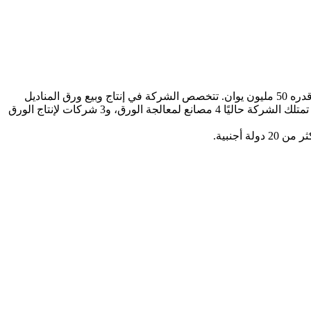
شركة سيتشوان للبتروكيماويات ياشي للورق، التي تأسست عام 2012، هي شركة تصنيع تابعة لمجموعة سينوبك الصينية، برأس مال مسجل قدره 50 مليون يوان. تتخصص الشركة في إنتاج وبيع ورق المناديل
المنزلي الفاخر المصنوع من الخيزران. يقع مقرها في المنطقة الصناعية بمنطقة شينجين في مدينة تشنغدو، على مساحة تزيد عن 300 فدان. تمتلك الشركة حاليًا 4 مصانع لمعالجة الورق، و3 شركات لإنتاج الورق
أجنبية.