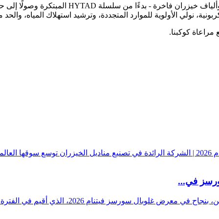
في ياشي، تُمثل الاستدامة جوهر كل ما نقوم به. نصنع
ربونية، نولي الأولوية للموارد المتجددة، وترشيد استهلاك المياه، والحد 
مراعاة كوكبنا.
سز في...