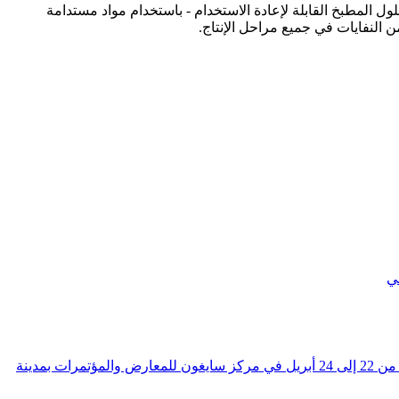
 منتجات ورقية وألياف خيزران فاخرة - بدءًا من سلسلة HYTAD المبتكرة وصولًا إلى حلول المطبخ القابلة لإعادة الاستخدام - باستخدام مواد مستدامة
من النفايات في جميع مراحل الإنتاج.
شاركت شركة ياشي بيبر، الرائدة في تصنيع مناديل الخيزران في الصين، بنجاح في معرض غلوبال سورسز فيتنام 2026، الذي أقيم في الفترة من 22 إلى 24 أبريل في مركز سايغون للمعارض والمؤتمرات بمدينة