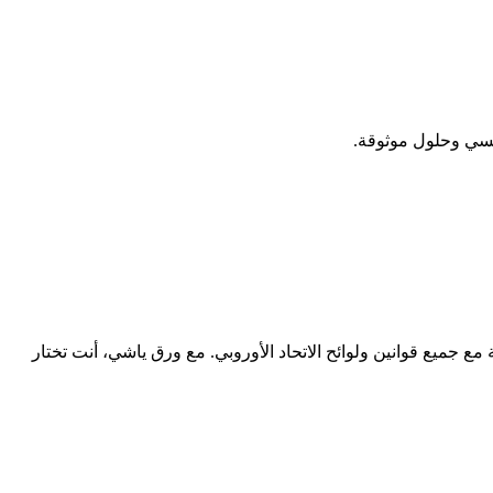
فسي وحلول موثوقة.
 شهادة FSC بنسبة 100% ومعايير الجودة ISO، كما أنها معتمدة من إدارة الغذاء والدواء الأمريكية (FDA) ومتوافقة مع جميع قوانين ولوائح الاتحاد الأوروبي. مع ورق ياشي، أنت تختار